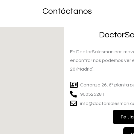
Contáctanos
DoctorSa
En DoctorSalesman nos move
encontrar nos podemos ver en
26 (Madrid).
Carranza 26, 6ª planta p
900525281
info@doctorsalesman.
Te Ll