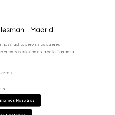
lesman - Madrid
mos mucho, pero si nos quieres
 nuestras oficinas en la calle Carranza
uerta 1
com
amamos Nosotros