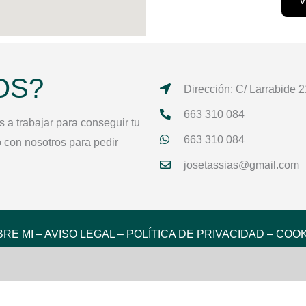
V
OS?
Dirección: C/ Larrabide 
663 310 084
a trabajar para conseguir tu
663 310 084
o con nosotros para pedir
josetassias@gmail.com
BRE MI
–
AVISO LEGAL
–
POLÍTICA DE PRIVACIDAD
–
COOK