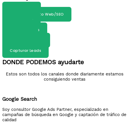
Google Ads
Posicionamiento Web/SEO
Prestashop
Shopify
Instagram Ads
Social Ads
Maketing Digital
Marketing B2B
Capturar Leads
DONDE PODEMOS ayudarte
Estos son todos los canales donde diariamente estamos
consiguiendo ventas
Google Search
Soy consultor Google Ads Partner, especializado en
campañas de búsqueda en Google y captación de tráfico de
calidad