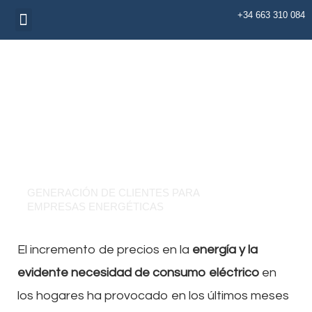
Ir
+34 663 310 084
Menu
al
contenido
GENERACIÓN DE CLIENTES PARA
EMPRESAS ENERGÉTICAS
El incremento de precios en la
energía y la
evidente necesidad de consumo eléctrico
en
los hogares ha provocado en los últimos meses