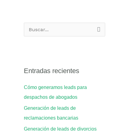
B
u
s
c
Entradas recientes
a
r
Cómo generamos leads para
p
despachos de abogados
o
Generación de leads de
r
reclamaciones bancarias
:
Generación de leads de divorcios