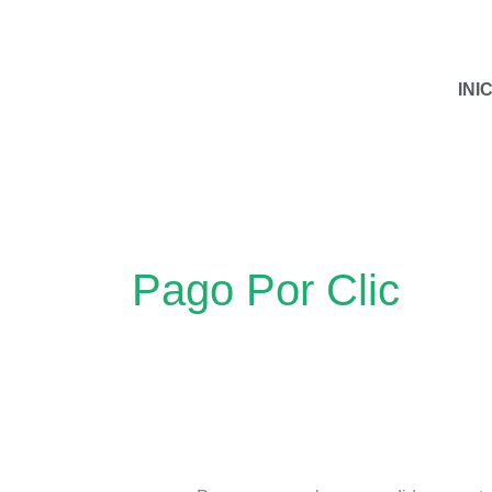
Ir
al
contenido
INI
Buscar
por:
Pago Por Clic