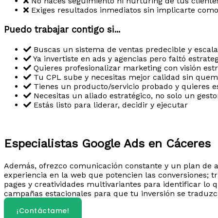
No haces seguimiento ni nurturing de tus cliente
Exiges resultados inmediatos sin implicarte como
Puedo trabajar contigo si...
Buscas un sistema de ventas predecible y escala
Ya invertiste en ads y agencias pero faltó estrate
Quieres profesionalizar marketing con visión est
Tu CPL sube y necesitas mejor calidad sin que
Tienes un producto/servicio probado y quieres e
Necesitas un aliado estratégico, no solo un gesto
Estás listo para liderar, decidir y ejecutar
Especialistas Google Ads en Cáceres
Además, ofrezco comunicación constante y un plan de ac
experiencia en la web que potencien las conversiones; t
pages y creatividades multivariantes para identificar l
campañas estacionales para que tu inversión se traduzca 
¡Contáctame!