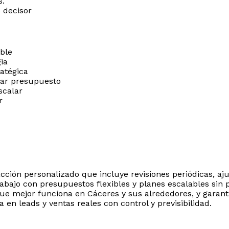
s.
 decisor
ble
gia
ratégica
mar presupuesto
scalar
r
ción personalizado que incluye revisiones periódicas, aj
rabajo con presupuestos flexibles y planes escalables sin
o que mejor funciona en Cáceres y sus alrededores, y gara
en leads y ventas reales con control y previsibilidad.