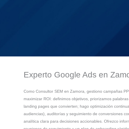
Experto Google Ads en Zam
Como Consultor SEM en Zamora, gestiono campañas PP
maximizar ROI: definimos objetivos, priorizamos palabras
landing pages que convierten; hago optimización continua
audiencias), auditorías y seguimiento de conversiones co
analítica clara para decisiones accionables. Ofrezco info
reuniones de seguimiento y un plan de onboarding rápido;