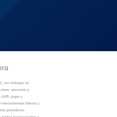
ora
C con enfoque en
 clave, anuncios y
 (A/B, pujas y
n herramientas líderes y
rmes periódicos,
 tarifas transparentes y