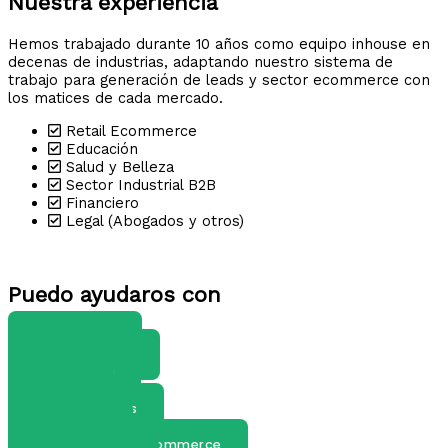
Nuestra experiencia
Hemos trabajado durante 10 años como equipo inhouse en
decenas de industrias, adaptando nuestro sistema de
trabajo para generación de leads y sector ecommerce con
los matices de cada mercado.
Retail Ecommerce
Educación
Salud y Belleza
Sector Industrial B2B
Financiero
Legal (Abogados y otros)
Puedo ayudaros con
Google Ads
Consultor SEO
Prestashop
Shopify
Instagram Ads
Social Ads
Maketing Para Ecommerce