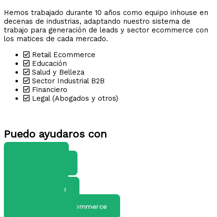
Hemos trabajado durante 10 años como equipo inhouse en
decenas de industrias, adaptando nuestro sistema de
trabajo para generación de leads y sector ecommerce con
los matices de cada mercado.
Retail Ecommerce
Educación
Salud y Belleza
Sector Industrial B2B
Financiero
Legal (Abogados y otros)
Puedo ayudaros con
Google Ads
Consultor SEO
Prestashop
Shopify
Instagram Ads
Social Ads
Maketing Para Ecommerce
Marketing B2B