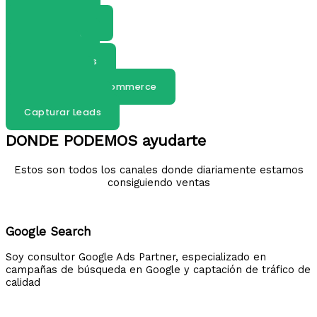
Google Ads
Consultor SEO
Prestashop
Shopify
Instagram Ads
Social Ads
Maketing Para Ecommerce
Marketing B2B
Capturar Leads
DONDE PODEMOS ayudarte
Estos son todos los canales donde diariamente estamos
consiguiendo ventas
Google Search
Soy consultor Google Ads Partner, especializado en
campañas de búsqueda en Google y captación de tráfico de
calidad