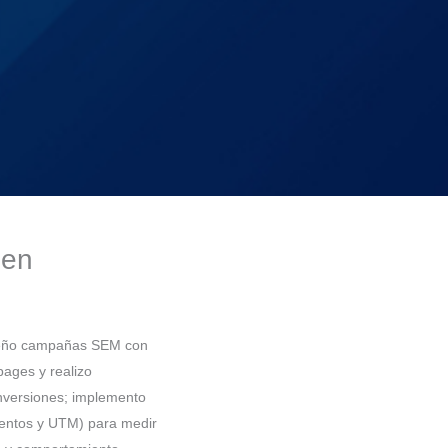
 en
iseño campañas SEM con
pages y realizo
nversiones; implemento
entos y UTM) para medir