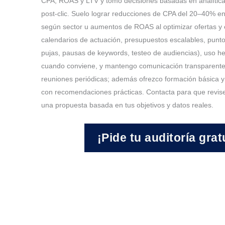
CPA, ROAS y LTV y tomo decisiones basadas en analític
post‑clic. Suelo lograr reducciones de CPA del 20–40% e
según sector u aumentos de ROAS al optimizar ofertas 
calendarios de actuación, presupuestos escalables, punto
pujas, pausas de keywords, testeo de audiencias), uso he
cuando conviene, y mantengo comunicación transparent
reuniones periódicas; además ofrezco formación básica 
con recomendaciones prácticas. Contacta para que revise
una propuesta basada en tus objetivos y datos reales.
¡Pide tu auditoría grat