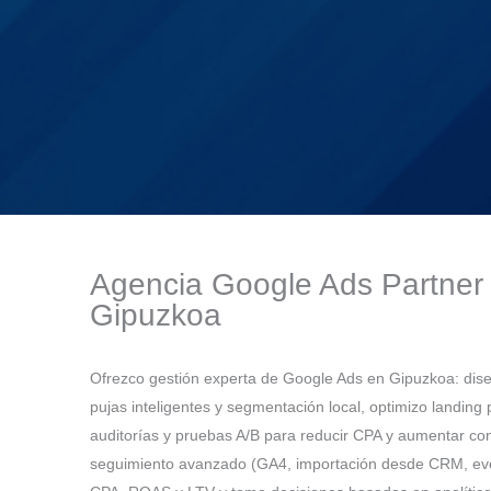
Agencia Google Ads Partner
Gipuzkoa
Ofrezco gestión experta de Google Ads en Gipuzkoa: d
pujas inteligentes y segmentación local, optimizo landing 
auditorías y pruebas A/B para reducir CPA y aumentar co
seguimiento avanzado (GA4, importación desde CRM, ev